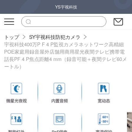
YS宇视科技
トップ
SY宇视科技防犯カメラ
宇視科技400万P F 4 P監視カメラネットワーク高精細
POE家庭用録音屋外店舗用商用星光夜間テレビ携帯電
話長PF 4 P焦点距離4 mm（録音可能＋夜間テレビ60メ
ートル）