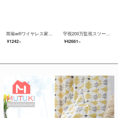
简瑜wifiワイヤレス家庭用リアルタイム防犯カメラ3 MPスーパークリーア版64 G容量（30日間ビデオを保存）
宇視200万監視スツー装置イーンテーネットHD 4路8路16路監視防犯カメラ室外モネータ家庭用ワイヤスポ防水夜間テレビ商用設置サービス（防犯カメラビデオを除く）14個の防犯カメラスツ（500万高級版）
¥1242~
¥42661~