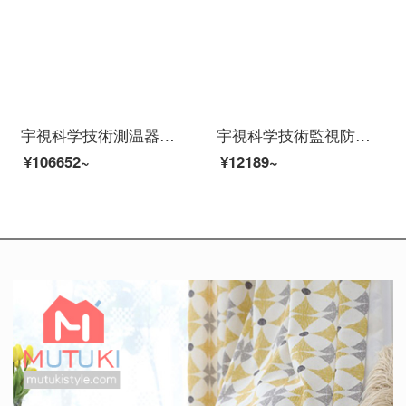
宇視科学技術測温器人体测温面测温侵犯カメラ视认测温防疫方案2：人面测温检查门禁（立柱を含む）
宇視科学技術監視防犯カメラハードディスクレコーダスツー200万POE給電夜間テレビフルテープ家庭用屋外スホーンネットネットでモニスティック装置4路防犯カメラスツツ（フルカラ＋録音）設置サービス
¥106652~
¥12189~