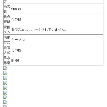
プ
画素
200 W
数
焦点
その他
距離
変倍
変倍ズムはサポートされていません。
ズム
供網
ケーブル
方式
給電
その他
方式
防水
IP 66
等級