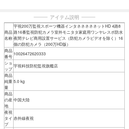
アイテム説明
宇視200万監視スポーツ機器インタネネネネネットHD 4路8
商品
路16番監視防犯カメラ室外モニタタ家庭用ワンヤレスポ防水
名称
夜間テレビ商用設置サービス（防犯カメラビデオを除く）16
個の防犯カメラ（200万HD版）
商品
10026472620333
番号
ショ
宇視科技防犯監視旗艦店
ップ
商品
純重
5.0 kg
量
商品
の産
中国大陸
地
夜視
タイ
赤外線夜視
プ