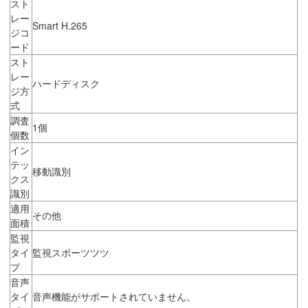
スト
レー
Smart H.265
ジコ
ード
スト
レー
ハードディスク
ジ方
式
調査
1個
個数
イン
テッ
移動識別
クス
識別
適用
その他
面積
監視
タイ
監視スポーツツツ
プ
音声
タイ
音声機能がサポートされていません。