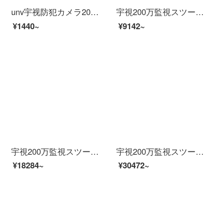
unv宇视防犯カメラ200万300万POE供给赤外线30 mサザエ半球イタネネHD H.265スマホリモで室内家庭用ビジネス【200万】非POEモデル2.8 mm
宇視200万監視スツー装置イーンテーネットHD 4路8路16路監視防犯カメラ室外モネータ家庭用ワンヤレー防水夜間テレビ商用設置サービス（防犯カメラビデオを除く）3つの防犯カメラ（200万HD版）
¥1440~
¥9142~
宇視200万監視スツー装置イーンテーネットHD 4路8路16路監視防犯カメラ室外モネータ家庭用ワンヤレー防水夜間テレビ商用設置サービス（防犯カメラビデオを除く）6つの防犯カメラ（200万HD版）
宇視200万監視スツー装置イーンテーネットHD 4路8路16路監視防犯カメラ室外モネータ家庭用ワンヤレー防水夜間テレビ商用設置サービス（防犯カメラビデオを除く）10個の防犯カメラ（200万HD版）
¥18284~
¥30472~