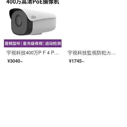
宇視科技400万P F 4 P監視カメラネットワーク高精細POE家庭用録音屋外店舗用商用星光夜間テレビ携帯電話長PF 4 P焦点距離4 mm（録音可能＋夜間テレビ60メートル）
宇視科技監視防犯カメラ200万HDDPOE給電ラインネリングトでビディオカメラ200万HD焦点距離8 mm
¥3040~
¥1745~