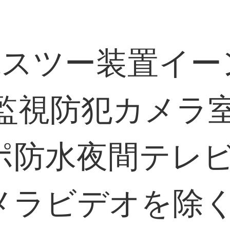
視スツー装置イ
6路監視防犯カメ
ポ防水夜間テレ
メラビデオを除く