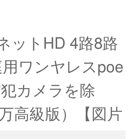
ットHD 4路8路
用ワンヤレスpoe
防犯カメラを除
0万高級版）【図片