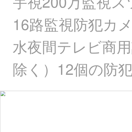
宇視200万監視ス
16路監視防犯カ
水夜間テレビ商用
除く）12個の防