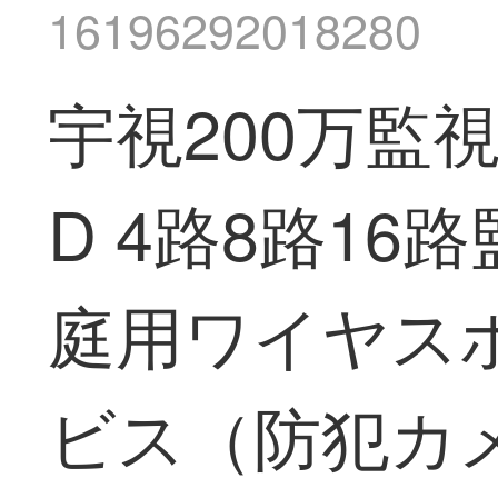
16196292018280
宇視200万監
D 4路8路1
庭用ワイヤス
ビス（防犯カ