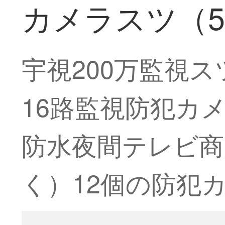
カメラスツ（5
宇視200万監視ス
16路監視防犯カ
防水夜間テレビ商
く）12個の防犯