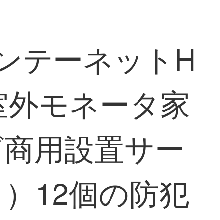
ーンテーネットH
ラ室外モネータ家
ビ商用設置サー
）12個の防犯