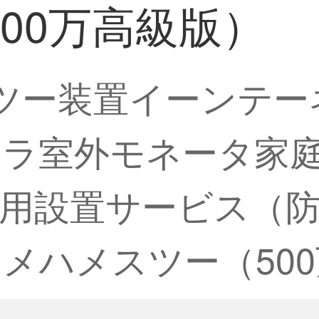
00万高級版）
ツー装置イーンテーネ
メラ室外モネータ家庭
用設置サービス（
カメハメスツー（50