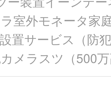
ツー装置イーンテーネ
メラ室外モネータ家
設置サービス（防
犯カメラスツ（500