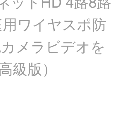
ットHD 4路8路
庭用ワイヤスポ防
犯カメラビデオを
万高級版）