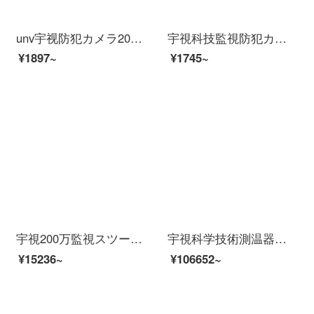
unv宇视防犯カメラ200万300万POE供给H.265 HD室外防水イルタネネットビデオビデオデコで赤外線夜間テレビ50メートル300万オーストリアIPC 233-APF 4 mmを监视します。
宇視科技監視防犯カメラ200万HDDPOE給電ラインネリングトでビディオカメラ200万HD焦点距離6 mm
¥1897~
¥1745~
宇視200万監視スツー装置イーンテーネットHD 4路8路16路監視防犯カメラ室外モネータ家庭用ワンヤレスpoe防水夜間テレビ商用設置サービス（防犯カメラを除く）5つの防犯カメハメスツー（500万高級版）
宇視科学技術測温器人体测温面测温侵犯カメラ视认测温防疫方案2：人面测温检查门禁（立柱を含む）
¥15236~
¥106652~