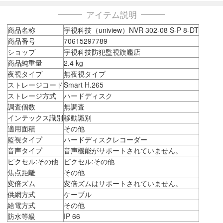
アイテム説明
商品名称
宇視科技（uniview）NVR 302-08 S-P 8-DT
商品番号
70615297789
ショップ
宇視科技防犯監視旗艦店
商品純重量
2.4 kg
夜視タイプ
無夜視タイプ
ストレージコード
Smart H.265
ストレージ方式
ハードディスク
調査個数
無調査
インテックス識別
移動識別
適用面積
その他
監視タイプ
ハードディスクレコーダー
音声タイプ
音声機能がサポートされていません。
ピクセル:その他
ピクセル:その他
焦点距離
その他
変倍ズム
変倍ズムはサポートされていません。
供網方式
ケーブル
給電方式
その他
防水等級
IP 66