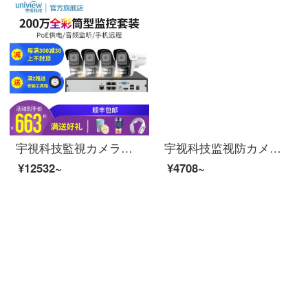
宇視科技監視カメラハードディスクレコーダセット200万POE電気供給夜間テレビフルカラー録音家庭用室外携帯電話ネットワーク遠隔監視装置4番カメラセット（フルカラー＋録音）はハードディスクが含まれていません。
宇视科技监视防カメラpoe供给1080 Pイーンテイネコード监视防犯カミラ屋外ワイヤード防水ビデオカラ赤外线夜間500万円鲜金ピント4 mm
¥12532~
¥4708~