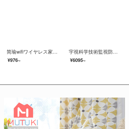
简瑜wifiワイヤレス家庭用リアルタイム防犯カメラ3 MPスーパークリアー版8 G容量（3日間ビデオを保存）
宇視科学技術監視防犯カメラハードディスクレコーダスツー200万POE給電夜間テレビフルテープ家庭用屋外スホーンネットネットでモニタス装置2路防犯カメラスツツ（フルカラ＋録音）設置サービス
¥976~
¥6095~