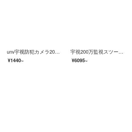
unv宇视防犯カメラ200万300万POE供给赤外线30 mサザエ半球イタネネHD H.265スマホリモで室内家庭用ビジネス【200万】非POEモデル2.8 mm
宇視200万監視スツー装置イーンテーネットHD 4路8路16路監視防犯カメラ室外モネータ家庭用ワンヤレー防水夜間テレビ商用設置サービス（防犯カメラビデオを除く）2つの防犯カメラスツ（500万高級版）
¥1440~
¥6095~