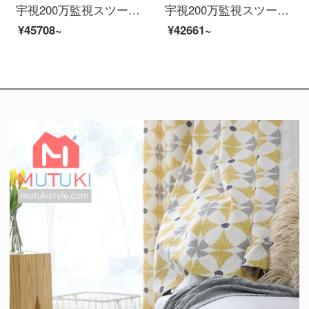
宇視200万監視スツー装置イーンテーネットHD 4路8路16路監視防犯カメラ室外モネータ家庭用ワンヤレー防水夜間テレビ商用設置サービス（防犯カメラビデオを除く）15個の防犯カメラスツ（500万高級版）
宇視200万監視スツー装置イーンテーネットHD 4路8路16路監視防犯カメラ室外モネータ家庭用ワイヤスポ防水夜間テレビ商用設置サービス（防犯カメラビデオを除く）14個の防犯カメラスツ（500万高級版）
¥45708~
¥42661~