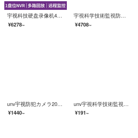
宇视科技硬盘录像机4路8路高清监控主机POE供电手机远程网络数字录像机 N3204-D1P4（4路POE主机） 含1TB硬盘
宇視科学技術監視防犯カメレオン給電1080 PイーンネットHD.265コード監視防犯カメラ屋外有線防水ビデオカラ赤外線夜間500万鮮度6 mm
¥6278~
¥4708~
unv宇视防犯カメラ200万300万POE供给H.265 HD室外防水ラインラインラインラインラインラインラインラインラインラインラインラインラインライン外视约200万非POE IPC 232 L-IR 3 mm
unv宇視科学技術監視電源適合器12 V 2 A屋外防水監視専門家DV 12 V監視侵犯防止カメラ電源監視ユーニバーサール電源12 V 2 Aはプラグ付き
¥1440~
¥191~