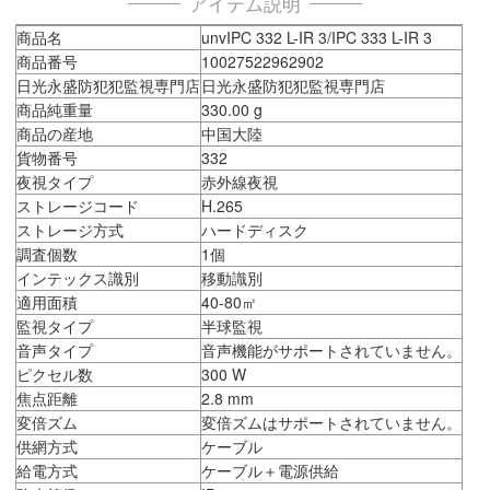
アイテム説明
商品名
unvIPC 332 L-IR 3/IPC 333 L-IR 3
商品番号
10027522962902
日光永盛防犯犯監視専門店
日光永盛防犯犯監視専門店
商品純重量
330.00 g
商品の産地
中国大陸
貨物番号
332
夜視タイプ
赤外線夜視
ストレージコード
H.265
ストレージ方式
ハードディスク
調査個数
1個
インテックス識別
移動識別
適用面積
40-80㎡
監視タイプ
半球監視
音声タイプ
音声機能がサポートされていません。
ピクセル数
300 W
焦点距離
2.8 mm
変倍ズム
変倍ズムはサポートされていません。
供網方式
ケーブル
給電方式
ケーブル＋電源供給