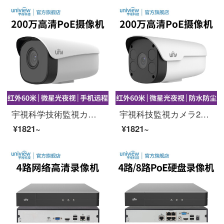
宇視科学技術監視カメラpoe電源1080 PネットワークハイビジョンH.265コード監視カメラ室外ケーブル防水カメラ赤外線夜間テレビPF 2 P-IR 6（200万星夜間テレビ60メートル）の焦点距離4 mm
宇視科技監視カメラ200万P 5 P高精細POE電気供給赤外線夜間テレビ60 mネットワーク長距離家庭用モニタ設備焦点距離8 mm
¥1821~
¥1821~