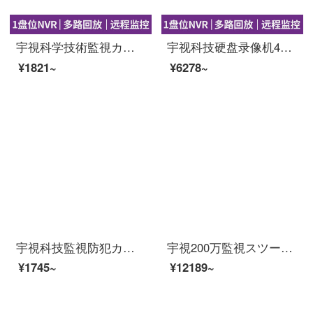
宇視科学技術監視カメラのハードディスクレコーダH.265コードデジタル高精細ネットワーク監視メモリホスト携帯電話の遠隔監視N 3204-D 1（4路1盤位）はハードディスクが含まれていません。
宇视科技硬盘录像机4路8路高清监控主机POE供电手机远程网络数字录像机 N3204-D1P4（4路POE主机） 含1TB硬盘
¥1821~
¥6278~
宇視科技監視防犯カメラ200万HDDPOE給電ラインネリングトでビディオカメラ200万HD焦点距離8 mm
宇視200万監視スツー装置イーンテーネットHD 4路8路16路監視防犯カメラ室外モネータ家庭用ワンヤレー防水夜間テレビ商用設置サービス（防犯カメラビデオを除く）4つの防犯カメラスツ（500万高級版）
¥1745~
¥12189~