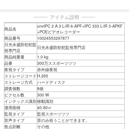
アイテム説明
unvIPC 2 A 3 L-IR 6-APF+IPC 333 L-IR 3-APKF
商品名
+POEビデオレコーダー
商品番号
10024553297877
日光永盛防犯犯監
日光永盛防犯犯監視専門店
視専門店
商品純重量
1.0 kg
品番
300万ススポーツツツ
夜視タイプ
赤外線夜視
ストレージコード
H.265
ストレージ方式
ハードディスク
調査個数
8個
ピクセル数
300 W
インテックス識別
移動識別
適用面積
40-80㎡
監視タイプ
監視スポーツツツ
音声タイプ
音のみ拾うことができます。
焦点距離
その他