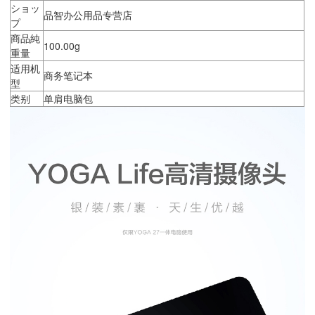
ショッ
品智办公用品专营店
プ
商品純
100.00g
重量
适用机
商务笔记本
型
类别
单肩电脑包