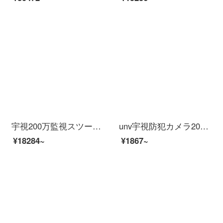
宇視200万監視スツー装置イーンテーネットHD 4路8路16路監視防犯カメラ室外モネータ家庭用ワンヤレー防水夜間テレビ商用設置サービス（防犯カメラビデオを除く）6つの防犯カメレオンスポーツ（500万高級版）
unv宇視防犯カメラ200万300万POE給電赤外線30 mサザエ半球イタネネHD H.265スマホリモで室内家庭用商用【300万】POE録音可能2.8 mm
¥18284~
¥1867~