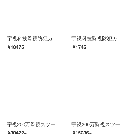
宇視科技監視防犯カメラ8路2盤位イルタネネットハードディスクレコーダHD復号監視ビデオPOE給電スマホ商用家庭用8番2盤位には1 TBハードディスクが含まれています。
宇視科技監視防犯カメラ200万HDDPOE給電ラインネリングトでビディオカメラ200万HD焦点距離4 mm
¥10475~
¥1745~
宇視200万監視スツー装置イーンテーネットHD 4路8路16路監視防犯カメラ室外モネータ家庭用ワンヤレー防水夜間テレビ商用設置サービス（防犯カメラビデオを除く）10個の防犯カメラ（200万HD版）
宇視200万監視スツー装置イーンテーネットHD 4路8路16路監視防犯カメラ室外モネータ家庭用ワンヤレスpoe防水夜間テレビ商用設置サービス（防犯カメラを除く）5つの防犯カメハメスツー（500万高級版）
¥30472~
¥15236~