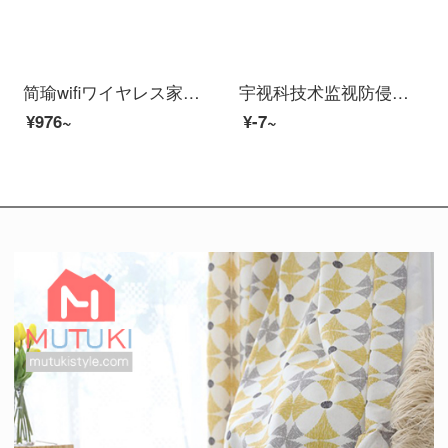
简瑜wifiワイヤレス家庭用リアルタイム防犯カメラ3 MPスーパークリアー版8 G容量（3日間ビデオを保存）
宇视科技术监视防侵カメラスツ500万シーター室内外防水HDライトネリングでネット家庭用商用监视装置のセットアップサービス
¥976~
¥-7~