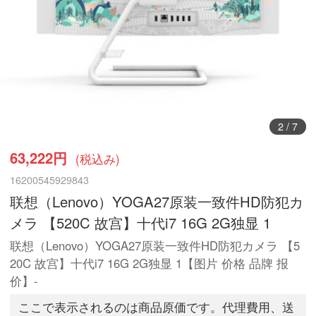
2
/
7
63,222円
(税込み)
16200545929843
联想（Lenovo）YOGA27原装一致件HD防犯カ
メラ 【520C 故宫】十代i7 16G 2G独显 1
联想（Lenovo）YOGA27原装一致件HD防犯カメラ 【5
20C 故宫】十代i7 16G 2G独显 1【图片 价格 品牌 报
价】-
ここで表示されるのは商品原価です。代理費用、送