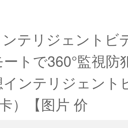
）インテリジェントビ
リモートで360°監視
想インテリジェント
卡）【图片 价