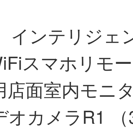
vo）インテリジ
WiFiスマホリモー
用店面室内モニタ
オカメラR1 （