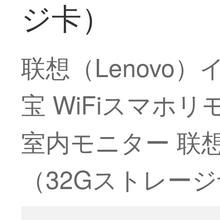
ジ卡）
联想（Lenovo
宝 WiFiスマホ
室内モニター 联
（32Gストレージ