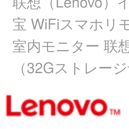
联想（Lenovo
宝 WiFiスマホ
室内モニター 联
（32Gストレー