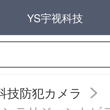
YS宇视科技
A科技防犯カメラ