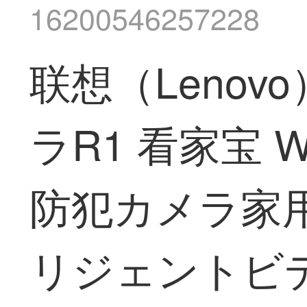
16200546257228
联想（Leno
ラR1 看家宝 
防犯カメラ家
リジェントビデ