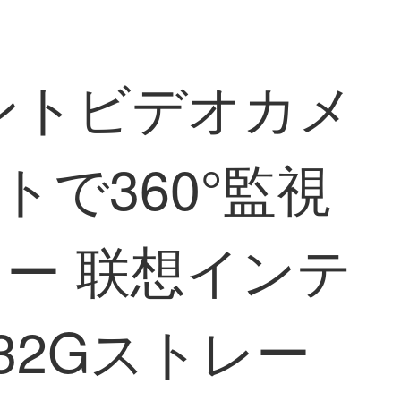
ェントビデオカメ
トで360°監視
ー 联想インテ
32Gストレー