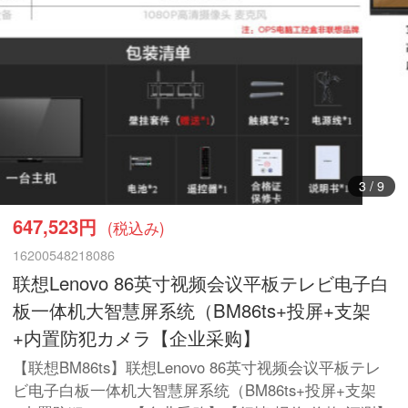
3
/
9
647,523円
(税込み)
16200548218086
联想Lenovo 86英寸视频会议平板テレビ电子白
板一体机大智慧屏系统（BM86ts+投屏+支架
+内置防犯カメラ【企业采购】
【联想BM86ts】联想Lenovo 86英寸视频会议平板テレ
ビ电子白板一体机大智慧屏系统（BM86ts+投屏+支架