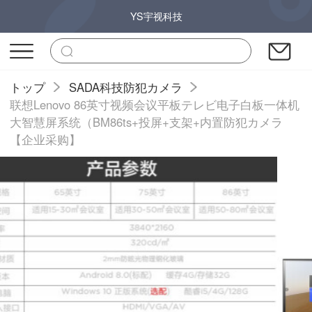
YS宇视科技
トップ
SADA科技防犯カメラ
联想Lenovo 86英寸视频会议平板テレビ电子白板一体机
大智慧屏系统（BM86ts+投屏+支架+内置防犯カメラ
【企业采购】