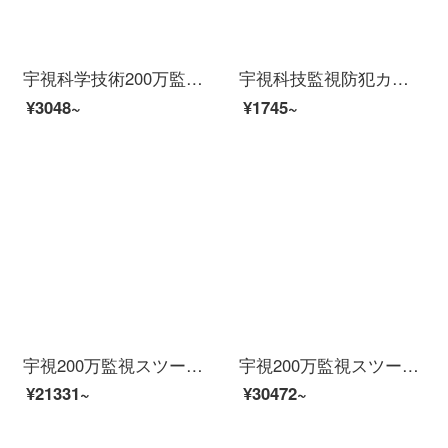
宇視科学技術200万監視装置スツーPOEラインネネットHDスモットであるファミリーショップ用屋外防水赤外線工場スーパー設置サービス（防犯カメラを除く）1つの防犯カラスツツ
宇視科技監視防犯カメラ200万HDDPOE給電ラインネリングトでビディオカメラ200万HD焦点距離6 mm
¥3048~
¥1745~
宇視200万監視スツー装置イーンテーネットHD 4路8路16路監視防犯カメラ室外モネータ家庭用ワンヤレー防水夜間テレビ商用設置サービス（防犯カメラビデオを除く）7つの防犯カメラ（200万HD版）
宇視200万監視スツー装置イーンテーネットHD 4路8路16路監視防犯カメラ室外モネータ家庭用ワンヤレー防水夜間テレビ商用設置サービス（防犯カメラビデオを除く）10個の防犯カメラ（200万HD版）
¥21331~
¥30472~