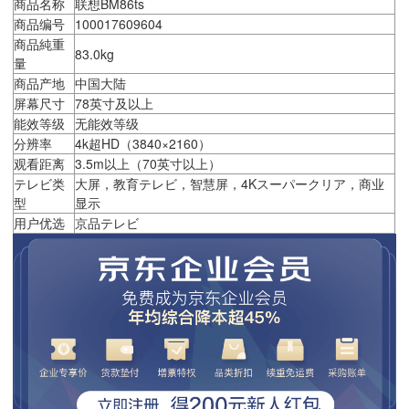
商品名称
联想BM86ts
商品编号
100017609604
商品純重
83.0kg
量
商品产地
中国大陆
屏幕尺寸
78英寸及以上
能效等级
无能效等级
分辨率
4k超HD（3840×2160）
观看距离
3.5m以上（70英寸以上）
テレビ类
大屏，教育テレビ，智慧屏，4Kスーパークリア，商业
型
显示
用户优选
京品テレビ