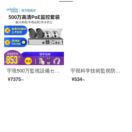
宇視500万監視設備セット高精細ネットワークカメラモニタ家庭用長距離星光夜間無ハードディスク500万高清セット【1つのカメラを含む】
宇視科学技術監視防犯カメララックラックラックラックボルテックスラック監視一貫ボールマシン吊り金具
¥7375~
¥534~