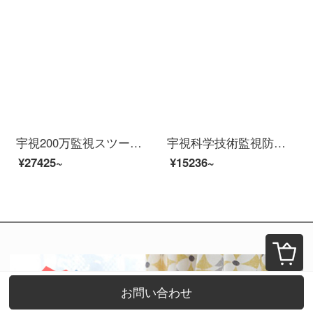
宇視200万監視スツー装置イーンテーネットHD 4路8路16路監視防犯カメラ室外モネータ家庭用ワンヤレスpoe防水夜間テレビ商用設置サービス（防犯カメラを除く）9つの防犯カメレオンスポーツ（500万高級版）
宇視科学技術監視防犯カメラハードディスクレコーダスツー200万POE給電夜間テレビフルテープ家庭用屋外スホーンネットネットでモニスティック装置5路防犯カメラスツツ（フルカラ＋録音）設置サービス
¥27425~
¥15236~
お問い合わせ