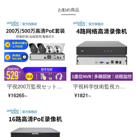
お勧め商品
宇視200万監視セット設備ネットワーク高清4路8路16番監視カメラ室外監視カメラ家庭用無線poe防水夜間テレビ業務には1 TBハードディスク5つのカメラ（200万高精細版）が含まれています。
宇視科学技術監視カメラのハードディスクレコーダH.265コードデジタル高精細ネットワーク監視メモリホスト携帯電話の遠隔監視N 3204-D 1（4路1盤位）はハードディスクが含まれていません。
¥16265~
¥1821~