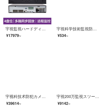
宇視監視ハードディスクレコーダ16路NVR 304-16 EP-B-DTネットワークPOEカメラ本体書き込み機4ディスクビット記憶NVR 304-16 EP-B-DTは4 TBハードディスクを含む。
宇視科学技術監視防犯カメララックラックラックラックボルテックスラック監視一貫ボールマシン吊り金具
¥17979~
¥534~
宇视科技术防犯カメラ监视スツー200万HDテープ录音インテーネ電オデオ监视赤外線半球モニター家庭用13個の防犯カメラ装着サービス（防犯カメラビデオを含まない）
宇視200万監視スツー装置イーンテーネットHD 4路8路16路監視防犯カメラ室外モネータ家庭用ワンヤレー防水夜間テレビ商用設置サービス（防犯カメラビデオを除く）3つの防犯カメラ（200万HD版）
¥39614~
¥9142~