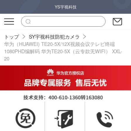
YS宇视科技
トップ
SY宇视科技防犯カメラ
华为（HUAWEI) TE20-5X/12X视频会议テレビ终端
1080PHD编解码 华为TE20-5X（云专款无WIFI） XXL-
20