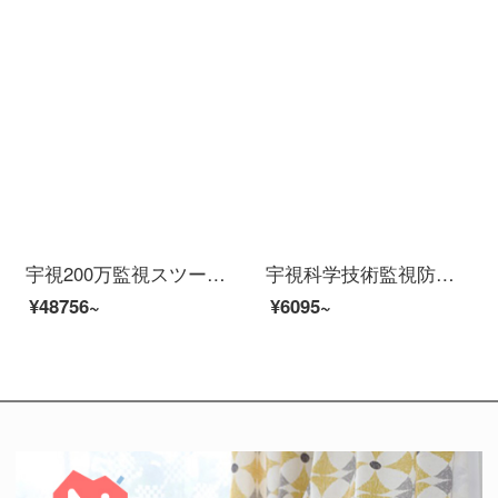
宇視200万監視スツー装置イーンテーネットHD 4路8路16路監視防犯カメラ室外モネータ家庭用ワンヤレー防水夜間テレビ商用設置サービス（防犯カメラビデオを除く）16個の防犯カメラ（200万HD版）
宇視科学技術監視防犯カメラハードディスクレコーダスツー200万POE給電夜間テレビフルテープ家庭用屋外スホーンネットネットでモニタス装置2路防犯カメラスツツ（フルカラ＋録音）設置サービス
¥48756~
¥6095~