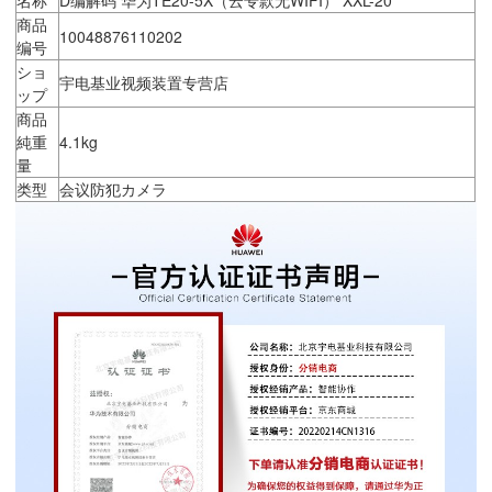
商品
10048876110202
编号
ショ
宇电基业视频装置专营店
ップ
商品
純重
4.1kg
量
类型
会议防犯カメラ