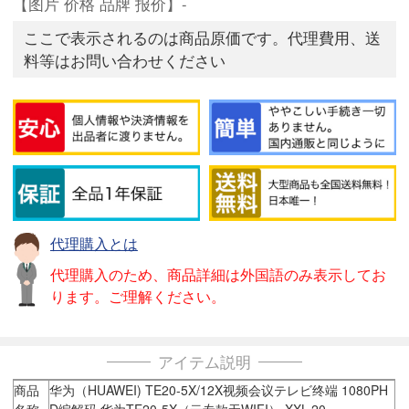
【图片 价格 品牌 报价】-
ここで表示されるのは商品原価です。代理費用、送
料等はお問い合わせください
代理購入とは
代理購入のため、商品詳細は外国語のみ表示してお
ります。ご理解ください。
アイテム説明
商品
华为（HUAWEI) TE20-5X/12X视频会议テレビ终端 1080PH
名称
D编解码 华为TE20-5X（云专款无WIFI） XXL-20