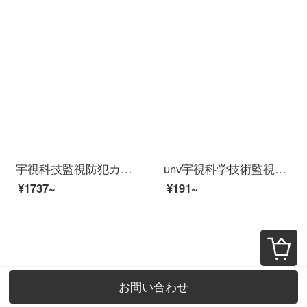
宇視科技監視防犯カメラ200万オーディ内蔵ピックアップ赤外線夜間視HDモニタイ焦点距離4 mm
unv宇視科学技術監視電源適合器12 V 2 A屋外防水監視専門家DV 12 V監視侵犯防止カメラ電源監視ユーニバーサール電源12 V 2 Aはプラグ付き
¥1737~
¥191~
お問い合わせ