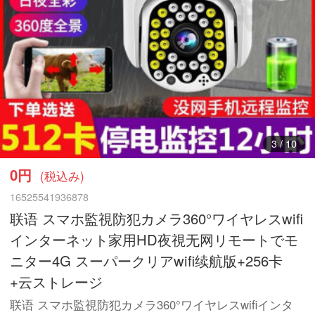
3
/
10
0円
(税込み)
16525541936878
联语 スマホ監視防犯カメラ360°ワイヤレスwifi
インターネット家用HD夜視无网リモートでモ
ニター4G スーパークリアwifi续航版+256卡
+云ストレージ
联语 スマホ監視防犯カメラ360°ワイヤレスwifiインタ