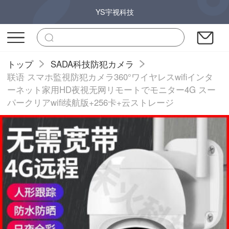
YS宇视科技
トップ
SADA科技防犯カメラ
联语 スマホ監視防犯カメラ360°ワイヤレスwifiインタ
ーネット家用HD夜視无网リモートでモニター4G スー
パークリアwifi续航版+256卡+云ストレージ