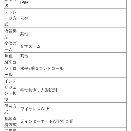
IP66
级
ストレ
ージ方
云存
式
语音类
其他
型
变倍ズ
光学ズーム
ーム
焦距
其他
APPコ
ントロ
水平+垂直コントロール
ール
インテ
リジェ
移动检测，人形识别
ント检
测
供网方
ワイヤレスWi-Fi
式
视频查
无インターネットAPP可查看
看方式
适用场