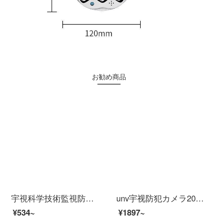
お勧め商品
宇視科学技術監視防犯カメララックラックラックラックボルテックスラック監視一貫ボールマシン吊り金具
unv宇视防犯カメラ200万300万POE供给H.265 HD室外防水イルタネリングリングリングリングリングリングリングリングリングで外线を监视する赤外线夜間テレビ50メートル300万オーディPOE IPC 233-APF 6 mm
¥534~
¥1897~