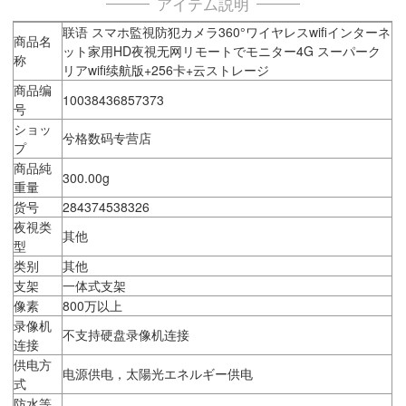
アイテム説明
联语 スマホ監視防犯カメラ360°ワイヤレスwifiインターネ
商品名
ット家用HD夜視无网リモートでモニター4G スーパーク
称
リアwifi续航版+256卡+云ストレージ
商品编
10038436857373
号
ショッ
兮格数码专营店
プ
商品純
300.00g
重量
货号
284374538326
夜視类
其他
型
类别
其他
支架
一体式支架
像素
800万以上
录像机
不支持硬盘录像机连接
连接
供电方
电源供电，太陽光エネルギー供电
式
防水等