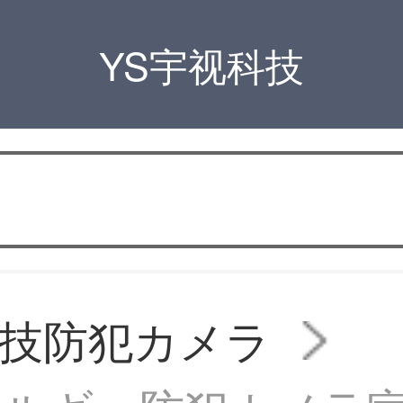
YS宇视科技
技防犯カメラ