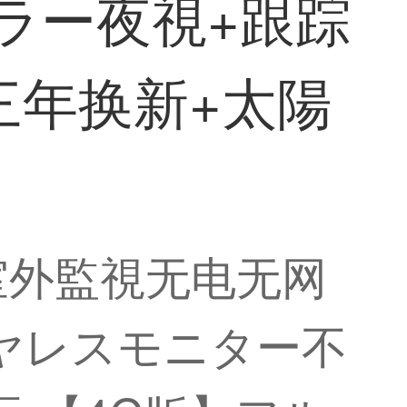
ラー夜視+跟踪
三年换新+太陽
】
室外監視无电无网
ヤレスモニター不