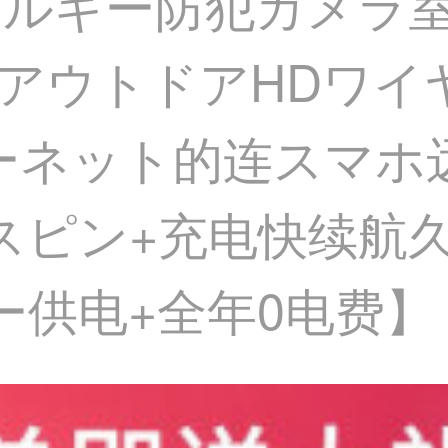
ネルギー防犯カメラ
アウトドアHDワイ
ターネット的连スマホ
ピン+充电快续航久+
ー供电+全年0电费】