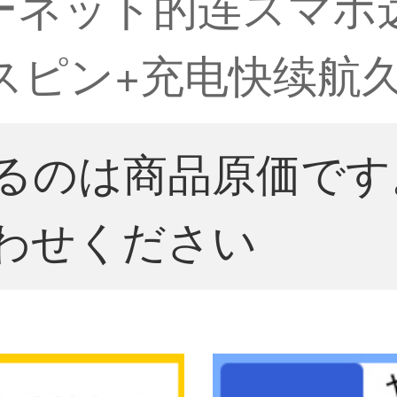
ターネット的连スマホ
ピン+充电快续航久+
るのは商品原価です
わせください