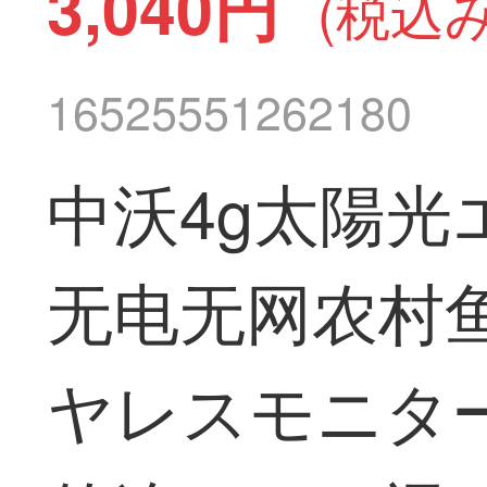
3,040円
(税込み
16525551262180
中沃4g太陽
无电无网农村
ヤレスモニター