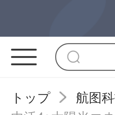
トップ
航图科