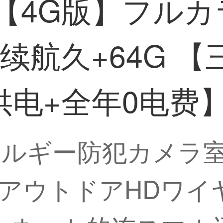
【4G版】フルカ
续航久+64G 【
电+全年0电费
ネルギー防犯カメラ
アウトドアHDワイ