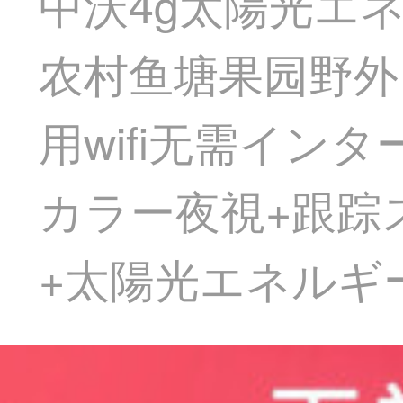
中沃4g太陽光エ
农村鱼塘果园野外
用wifi无需イン
カラー夜視+跟踪ス
+太陽光エネルギ