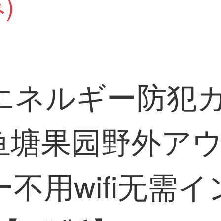
)
光エネルギー防犯
鱼塘果园野外アウ
不用wifi无需