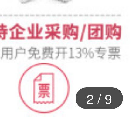
2
/
9