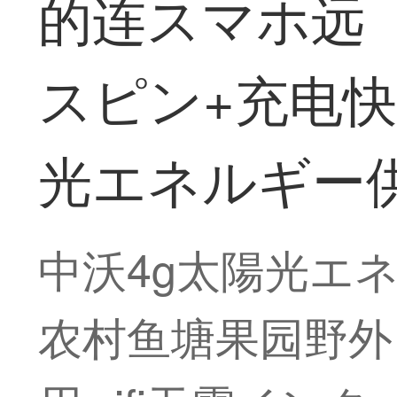
的连スマホ远 
スピン+充电快
光エネルギー供
中沃4g太陽光エ
农村鱼塘果园野外