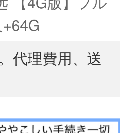
远 【4G版】フル
64G
。代理費用、送