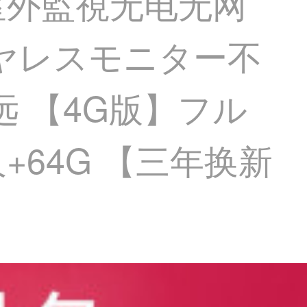
室外監視无电无网
ヤレスモニター不
远 【4G版】フル
64G 【三年换新