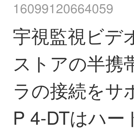
16099120664059
宇視監視ビデオ
ストアの半携帯
ラの接続をサポー
P 4-DTは