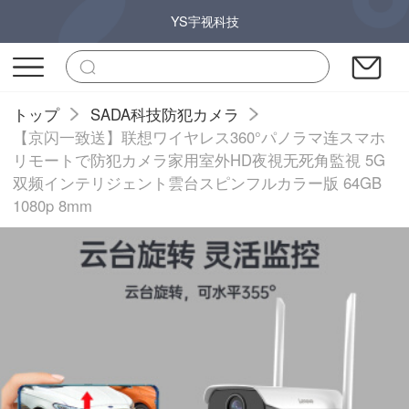
YS宇视科技
トップ
SADA科技防犯カメラ
【京闪一致送】联想ワイヤレス360°パノラマ连スマホ
リモートで防犯カメラ家用室外HD夜視无死角監視 5G
双频インテリジェント雲台スピンフルカラー版 64GB
1080p 8mm