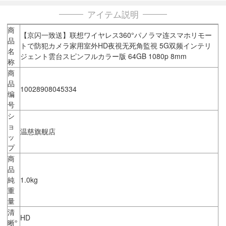
アイテム説明
商
【京闪一致送】联想ワイヤレス360°パノラマ连スマホリモー
品
トで防犯カメラ家用室外HD夜視无死角監視 5G双频インテリ
名
ジェント雲台スピンフルカラー版 64GB 1080p 8mm
称
商
品
10028908045334
编
号
シ
ョ
温慈旗舰店
ッ
プ
商
品
純
1.0kg
重
量
清
HD
晰°