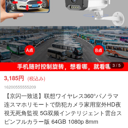
3
/
5
3,185円
(税込み)
16200555555209
【京闪一致送】联想ワイヤレス360°パノラマ
连スマホリモートで防犯カメラ家用室外HD夜
視无死角監視 5G双频インテリジェント雲台ス
ピンフルカラー版 64GB 1080p 8mm