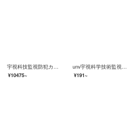
宇視科技監視防犯カメラ8路2盤位イルタネネットハードディスクレコーダHD復号監視ビデオPOE給電スマホ商用家庭用8番2盤位には1 TBハードディスクが含まれています。
unv宇視科学技術監視電源適合器12 V 2 A屋外防水監視専門家DV 12 V監視侵犯防止カメラ電源監視ユーニバーサール電源12 V 2 Aはプラグ付き
¥10475~
¥191~