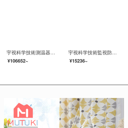
宇視科学技術測温器人体测温面测温侵犯カメラ视认测温防疫方案2：人面测温检查门禁（立柱を含む）
宇視科学技術監視防犯カメラハードディスクレコーダスツー200万POE給電夜間テレビフルテープ家庭用屋外スホーンネットネットでモニスティック装置5路防犯カメラスツツ（フルカラ＋録音）設置サービス
¥106652~
¥15236~