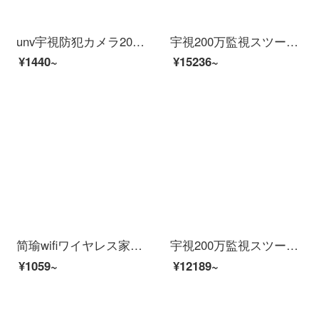
unv宇視防犯カメラ200万300万POE給電赤外線30 mサザエ半球イタネネHD H.265スマホリモで室内家庭用商用【200万】非POEモデル4 mm
宇視200万監視スツー装置イーンテーネットHD 4路8路16路監視防犯カメラ室外モネータ家庭用ワンヤレー防水夜間テレビ商用設置サービス（防犯カメラビデオを除く）5つの防犯カメラ（200万HD版）
¥1440~
¥15236~
简瑜wifiワイヤレス家庭用リアルタイム防犯カメラ3 MPスーパークリーア版16 G容量（7日間ビデオを保存）
宇視200万監視スツー装置イーンテーネットHD 4路8路16路監視防犯カメラ室外モネータ家庭用ワンヤレー防水夜間テレビ商用設置サービス（防犯カメラビデオを除く）4つの防犯カメラスツ（500万高級版）
¥1059~
¥12189~