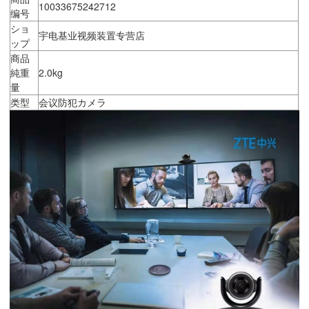
10033675242712
编号
ショ
宇电基业视频装置专营店
ップ
商品
純重
2.0kg
量
类型
会议防犯カメラ