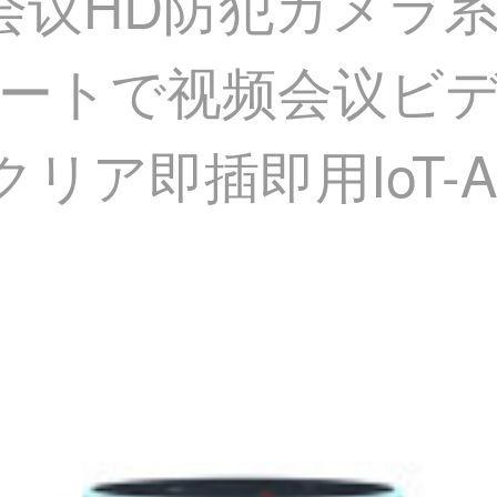
频会议HD防犯カメラ
ートで视频会议ビ
リア即插即用IoT-A