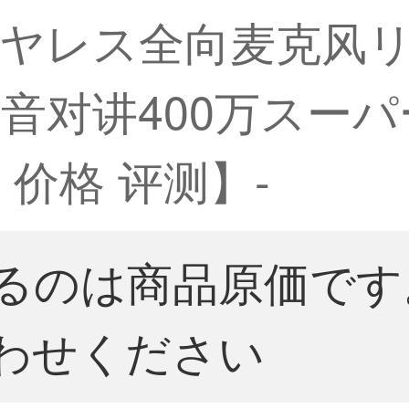
ヤレス全向麦克风
音对讲400万スー
价 价格 评测】-
るのは商品原価です
わせください