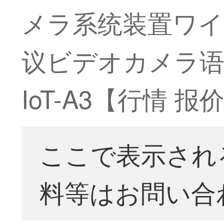
メラ系统装置ワイ
议ビデオカメラ语
IoT-A3【行情 报
ここで表示され
料等はお問い合