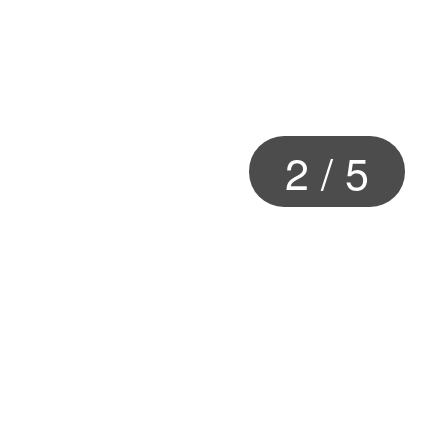
2
/
5