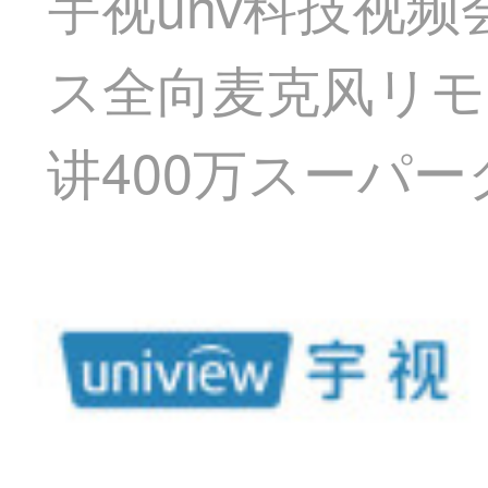
宇视unv科技视
ス全向麦克风リモ
讲400万スーパーク