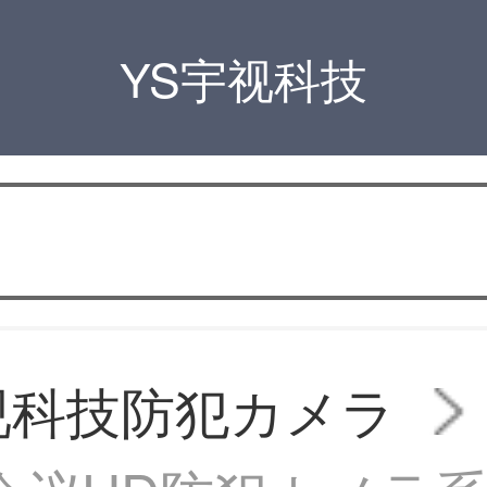
YS宇视科技
视科技防犯カメラ