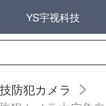
YS宇视科技
技防犯カメラ