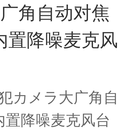
大广角自动对焦
内置降噪麦克风
脑防犯カメラ大广角自
内置降噪麦克风台