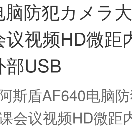
0电脑防犯カメラ
会议视频HD微距
部USB
】阿斯盾AF640电
课会议视频HD微距