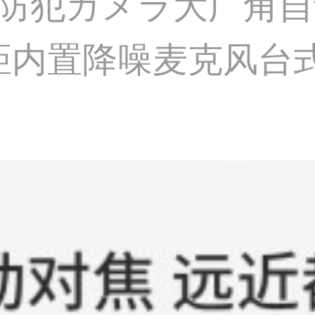
电脑防犯カメラ大广角
距内置降噪麦克风台