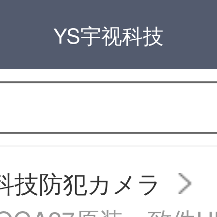
YS宇视科技
A科技防犯カメラ