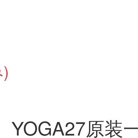
)
o）YOGA27原