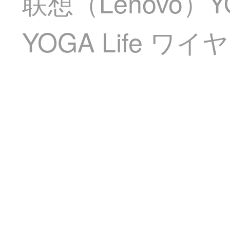
联想（Lenovo
YOGA Life ワ