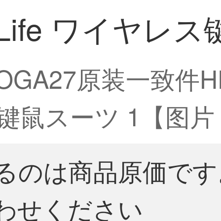
 Life ワイヤレ
YOGA27原装一致件
レス键鼠スーツ 1【图片
るのは商品原価です
わせください